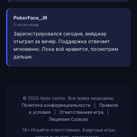
PokerFace_JR
5 часов назад
Зарегистрировался сегодня, вейджер
отыграл за вечер. Поддержка отвечает
мгновенно. Пока всё нравится, посмотрим
дальше.
© 2026 Apex casino. Все права защищены.
Политика конфиденциальности
|
Правила
и условия
|
Ответственная игра
|
Лицензия Curacao
18+ Играйте ответственно. Азартные игры
могут вызывать зависимость.