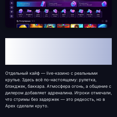
Живые дилеры — как в
Лас-Вегасе
Отдельный кайф — live-казино с реальными
крупье. Здесь всё по-настоящему: рулетка,
блэкджек, баккара. Атмосфера огонь, а общение с
дилером добавляет адреналина. Игроки отмечали,
что стримы без задержек — это редкость, но в
Apex сделали круто.