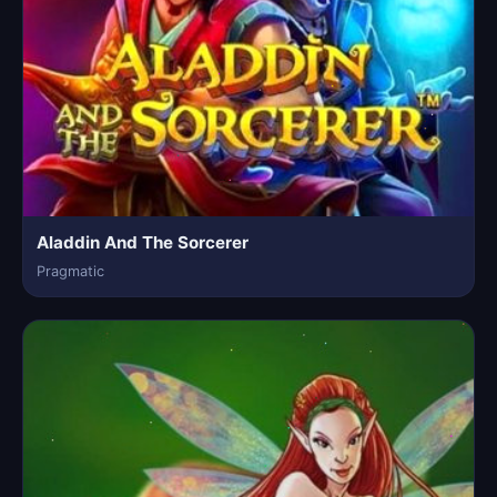
Aladdin And The Sorcerer
Pragmatic