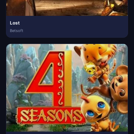
Lost
Betsoft