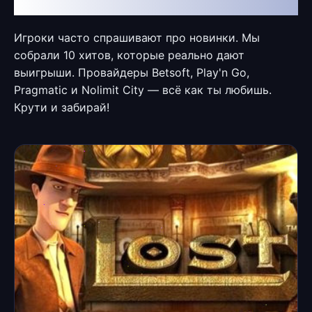
Игроки часто спрашивают про новинки. Мы
собрали 10 хитов, которые реально дают
выигрыши. Провайдеры Betsoft, Play'n Go,
Pragmatic и Nolimit City — всё как ты любишь.
Крути и забирай!