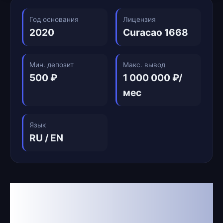
Год основания
Лицензия
2020
Curacao 1668
Мин. депозит
Макс. вывод
500 ₽
1 000 000 ₽/
мес
Язык
RU / EN
Топовые автоматы и live-
дилеры