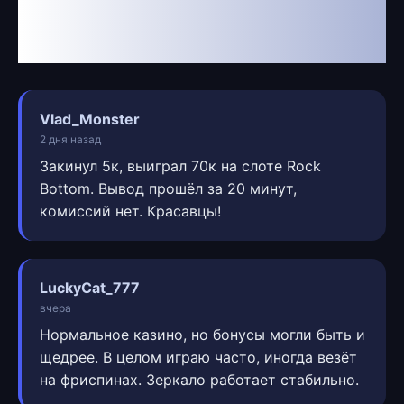
игроков
Vlad_Monster
2 дня назад
Закинул 5к, выиграл 70к на слоте Rock
Bottom. Вывод прошёл за 20 минут,
комиссий нет. Красавцы!
LuckyCat_777
вчера
Нормальное казино, но бонусы могли быть и
щедрее. В целом играю часто, иногда везёт
на фриспинах. Зеркало работает стабильно.